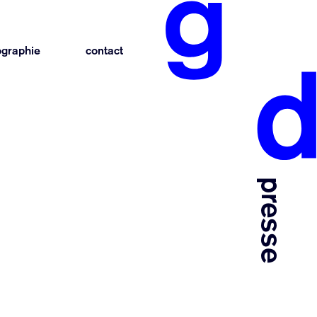
ographie
contact
presse