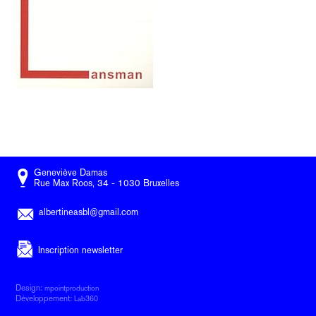
Geneviève Damas
Rue Max Roos, 34 - 1030 Bruxelles
albertineasbl@gmail.com
Inscription newsletter
Design:
mpointproduction
Développement:
Lab360